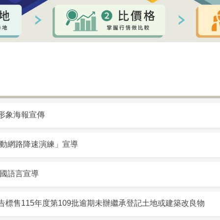
形象海報宣傳
行動網路降速演練」宣導
多國語言宣導
標售115年度第109批逾期未辦繼承登記土地或建築改良物