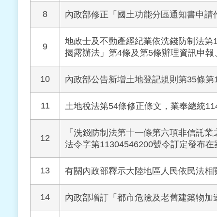
8
內政部修正「國土功能分區通知書申請
地政士及不動產經紀業依洗錢防制法第
9
揭露辦法」第4條及第5條辦理資訊申
10
內政部公告新增土地登記規則第35條第
11
土地稅法第54條修正條文，業奉總統114
「洗錢防制法第十一條第六項非信託業之
12
法令字第11304546200號令訂定發布
13
有關內政部釋示大陸地區人民依民法相
14
內政部增訂「都市危險及老舊建築物加