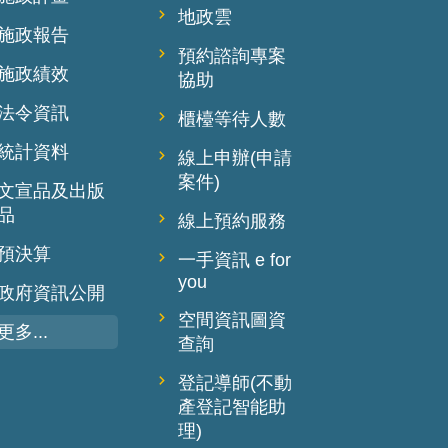
地政雲
施政報告
預約諮詢專案
施政績效
協助
法令資訊
櫃檯等待人數
統計資料
線上申辦(申請
案件)
文宣品及出版
品
線上預約服務
預決算
一手資訊 e for
you
政府資訊公開
空間資訊圖資
更多...
查詢
登記導師(不動
產登記智能助
理)