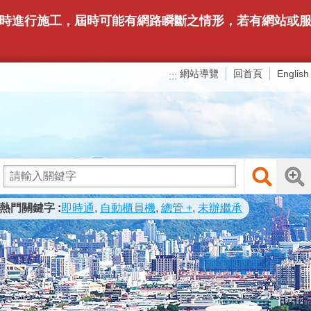
下午6時進行施工，屆時可能有網路瞬斷之情形，若有網站
網站導覽
回首頁
English
:::
熱門關鍵字
即時通
自動櫃員機
總管 +
未辦繼承