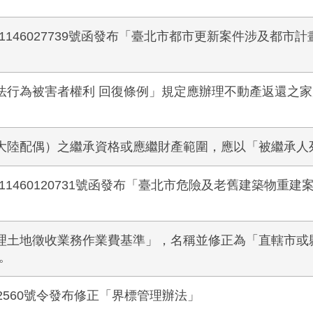
第1146027739號函發布「臺北市都市更新案件涉及都
法行為被害者權利 回復條例」規定應辦理不動產返還之
大陸配偶）之繼承資格或應繼財產範圍，應以「被繼承人
第11460120731號函發布「臺北市危險及老舊建築物重
理土地徵收業務作業費基準」，名稱並修正為「直轄市或
效。
262560號令發布修正「界標管理辦法」