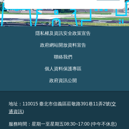
業
務
資
訊
:::
線
隱私權及資訊安全政策宣告
上
服
政府網站開放資料宣告
務
聯絡我們
民
個人資料保護專區
意
交
政府資訊公開
流
相
關
地址：110015 臺北市信義區莊敬路391巷11弄2號(
交
網
通資訊
)
站
服務時間：星期一至星期五08:30~17:00 (中午不休息)
網