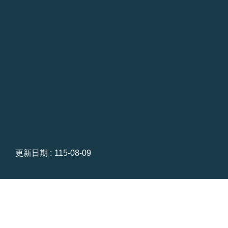
台
北
通
雙
語
詞
彙
隱
私
權
更新日期
115-08-09
及
資
訊
安
全
政
策