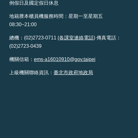
例假日及國定假日休息
站
導
地籍謄本櫃員機服務時間：星期一至星期五
覽
08:30~21:00
回
總機：(02)2723-0711
(各課室連絡電話)
傳真電話：
首
(02)2723-0439
頁
機關信箱：
ems-a16010910@gov.taipei
English
上級機關聯絡資訊：
臺北市政府地政局
陳
情
系
統
常
見
問
答