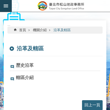
:::
跳到主要內容區塊
進
階
搜
:::
尋
首頁
機關介紹
沿革及轄區
沿革及轄區
機
關
歷史沿革
介
紹
轄區介紹
公
告
資
訊
回上一頁