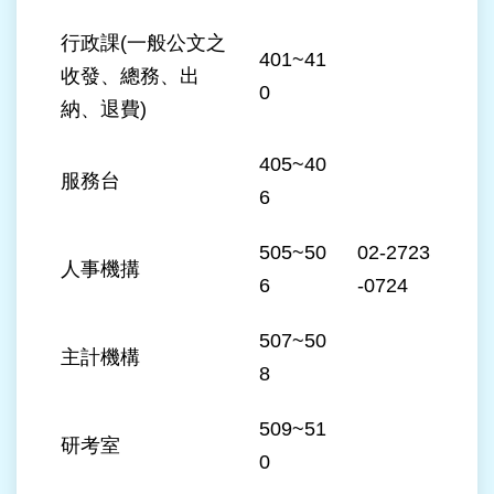
台
行政課(一般公文之
401~41
北
收發、總務、出
通
0
納、退費)
雙
405~40
語
服務台
詞
6
彙
505~50
02-2723
隱
人事機搆
6
-0724
私
權
及
507~50
主計機構
資
8
訊
安
509~51
全
研考室
政
0
策