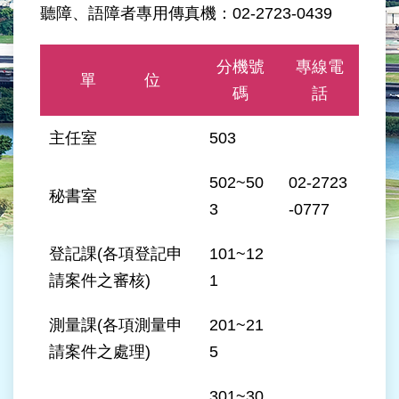
業
聽障、語障者專用傳真機：02-2723-0439
務
資
訊
分機號
專線電
單 位
碼
話
線
上
主任室
503
服
務
502~50
02-2723
秘書室
民
3
-0777
意
交
登記課(各項登記申
101~12
流
請案件之審核)
1
相
關
測量課(各項測量申
201~21
網
請案件之處理)
5
站
301~30
網