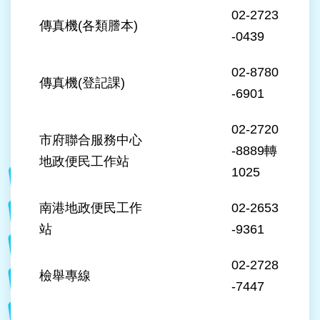
宣
02-2723
告
傳真機(各類謄本)
-0439
政
府
02-8780
傳真機(登記課)
網
-6901
站
開
02-2720
放
市府聯合服務中心
資
-8889轉
料
地政便民工作站
1025
宣
告
南港地政便民工作
02-2653
聯
站
-9361
絡
我
02-2728
們
檢舉專線
-7447
個