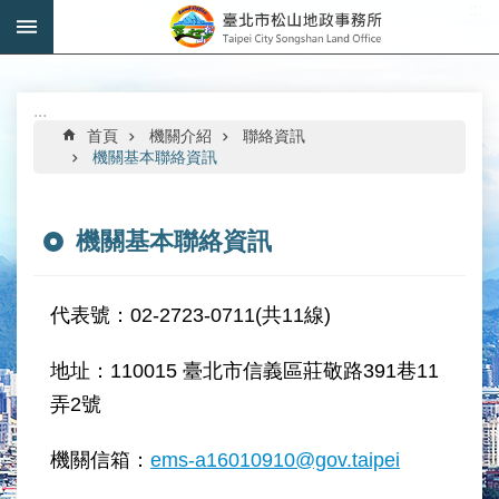
:::
跳到主要內容區塊
進
階
搜
:::
尋
首頁
機關介紹
聯絡資訊
機關基本聯絡資訊
機關基本聯絡資訊
機
關
介
代表號：02-2723-0711(共11線)
紹
地址：110015 臺北市信義區莊敬路391巷11
公
弄2號
告
資
訊
機關信箱：
ems-a16010910@gov.taipei