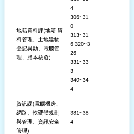
站
4
導
306~31
覽
0
地籍資料課(地籍 資
回
313~31
料管理、土地建物
首
6 320~3
頁
登記異動、電腦管
26
理、謄本核發)
English
331~33
3
陳
340~34
情
4
系
統
資訊課(電腦機房、
常
網路、軟硬體規劃
381~38
見
與管理、資訊安全
4
問
答
管理)