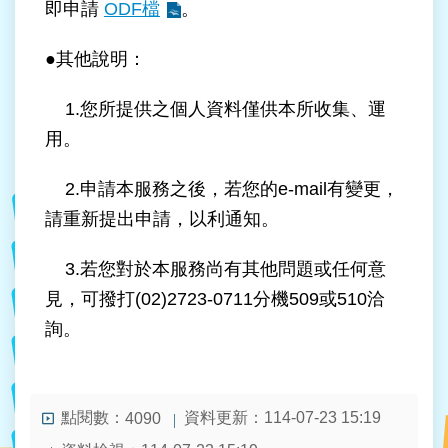
即申請
ODF檔
。
台
北
●其他說明：
通
1.您所提供之個人資料僅供本所收集、運
雙
用。
語
詞
2.申請本服務之後，若您的e-mail有變更，
彙
請重新提出申請，以利通知。
隱
私
3.若您對於本服務尚有其他問題或任何意
權
見，可撥打(02)2723-0711分機509或510洽
及
資
詢。
訊
安
全
政
點閱數：
資料更新：
114-07-23 15:19
4090
策