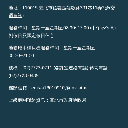
人
資
地址：110015 臺北市信義區莊敬路391巷11弄2號(
交
料
通資訊
)
保
護
服務時間：星期一至星期五08:30~17:00 (中午不休息)
專
例假日及國定假日休息
區
地籍謄本櫃員機服務時間：星期一至星期五
政
08:30~21:00
府
資
總機：(02)2723-0711
(各課室連絡電話)
傳真電話：
訊
公
(02)2723-0439
開
機關信箱：
ems-a16010910@gov.taipei
上級機關聯絡資訊：
臺北市政府地政局