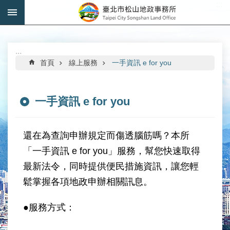
:::
跳到主要內容區塊
進
階
搜
:::
尋
首頁
線上服務
一手資訊 e for you
一手資訊 e for you
機
關
還在為查詢申辦規定而傷透腦筋嗎？本所
介
「一手資訊 e for you」服務，幫您快速取得
紹
最新法令，同時提供便民措施資訊，讓您輕
公
鬆掌握各項地政申辦相關訊息。
告
資
●服務方式：
訊