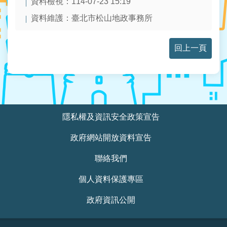
宣
資料檢視：
114-07-23 15:19
告
資料維護：
臺北市松山地政事務所
政
回上一頁
府
網
站
開
放
資
:::
料
隱私權及資訊安全政策宣告
宣
告
政府網站開放資料宣告
聯絡我們
聯
絡
個人資料保護專區
我
們
政府資訊公開
個