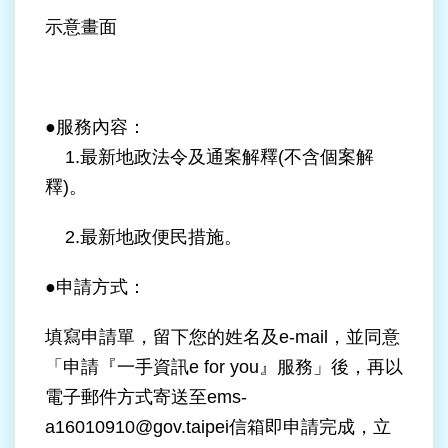
站
示意畫面
導
覽
回
●服務內容：
首
1.最新地政法令及通案解釋(不含個案解
頁
釋)。
English
2.最新地政便民措施。
陳
情
●申請方式：
系
統
填寫申請單，留下您的姓名及e-mail，並同意
「申請『一手資訊e for you』服務」後，再以
常
見
電子郵件方式寄送至ems-
問
a16010910@gov.taipei信箱即申請完成，立
答