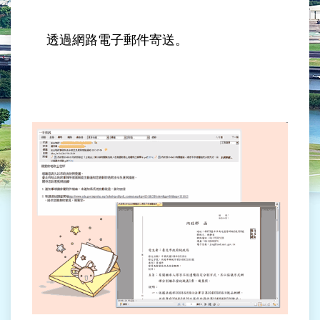
業
務
資
透過網路電子郵件寄送。
訊
線
上
服
務
民
意
交
流
相
關
網
站
網