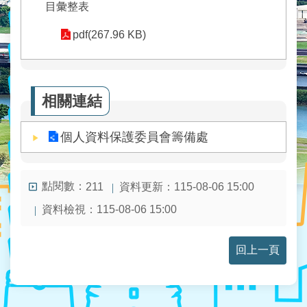
業
目彙整表
務
資
pdf(267.96 KB)
訊
線
上
相關連結
服
務
個人資料保護委員會籌備處
民
意
交
點閱數：
資料更新：
115-08-06 15:00
211
流
資料檢視：
115-08-06 15:00
相
關
回上一頁
網
站
網