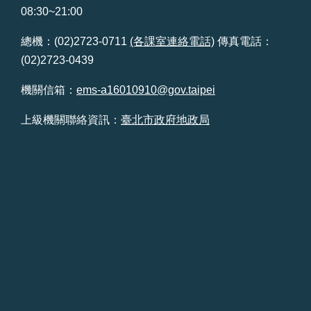
08:30~21:00
台
北
總機：(02)2723-0711
(各課室連絡電話)
傳真電話：
通
(02)2723-0439
雙
機關信箱：
ems-a16010910@gov.taipei
語
詞
上級機關聯絡資訊：
臺北市政府地政局
彙
隱
私
權
及
資
訊
安
全
政
策