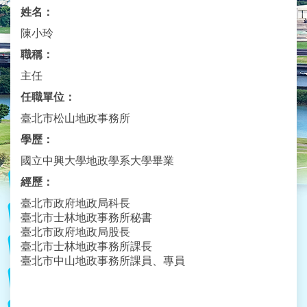
業
姓名：
務
資
陳小玲
訊
職稱：
主任
線
上
任職單位：
服
臺北市松山地政事務所
務
學歷：
民
國立中興大學地政學系大學畢業
意
交
經歷：
流
臺北市政府地政局科長
臺北市士林地政事務所秘書
相
臺北市政府地政局股長
關
臺北市士林地政事務所課長
網
臺北市中山地政事務所課員、專員
站
網