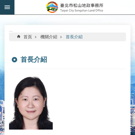
:::
跳到主要內容區塊
進
階
搜
:::
尋
首頁
機關介紹
首長介紹
首長介紹
機
關
介
紹
公
告
資
訊