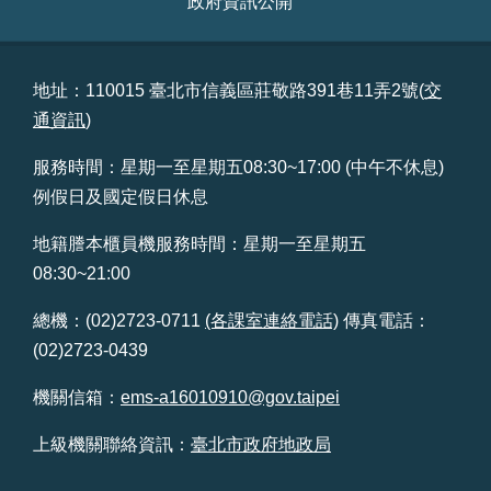
政府資訊公開
台
北
通
地址：110015 臺北市信義區莊敬路391巷11弄2號(
交
通資訊
)
雙
語
服務時間：星期一至星期五08:30~17:00 (中午不休息)
詞
例假日及國定假日休息
彙
地籍謄本櫃員機服務時間：星期一至星期五
隱
08:30~21:00
私
權
總機：(02)2723-0711
(各課室連絡電話)
傳真電話：
及
(02)2723-0439
資
訊
機關信箱：
ems-a16010910@gov.taipei
安
全
上級機關聯絡資訊：
臺北市政府地政局
政
策