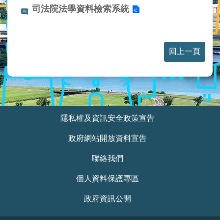
業
司法院法學資料檢索系統
務
資
訊
回上一頁
線
上
服
務
民
:::
隱私權及資訊安全政策宣告
意
交
政府網站開放資料宣告
流
聯絡我們
相
關
個人資料保護專區
網
站
政府資訊公開
網