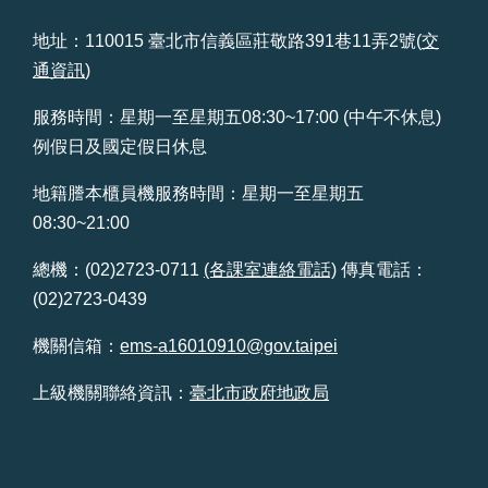
站
地址：110015 臺北市信義區莊敬路391巷11弄2號(
交
導
覽
通資訊
)
服務時間：星期一至星期五08:30~17:00 (中午不休息)
回
首
例假日及國定假日休息
頁
地籍謄本櫃員機服務時間：星期一至星期五
English
08:30~21:00
總機：(02)2723-0711
(各課室連絡電話)
傳真電話：
陳
情
(02)2723-0439
系
統
機關信箱：
ems-a16010910@gov.taipei
上級機關聯絡資訊：
臺北市政府地政局
常
見
問
答