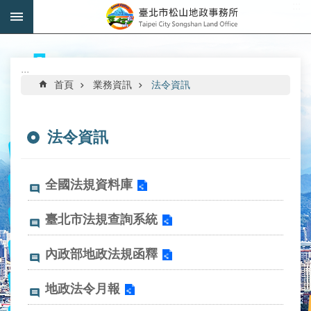
:::
跳到主要內容區塊
進
階
搜
:::
尋
首頁
業務資訊
法令資訊
法令資訊
機
關
全國法規資料庫
介
紹
臺北市法規查詢系統
公
內政部地政法規函釋
告
資
訊
地政法令月報