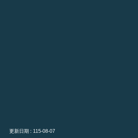
台
北
通
雙
語
詞
彙
隱
私
權
及
資
訊
安
全
政
更新日期
115-08-07
策