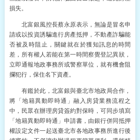
損失。
台
北
通
北富銀風控長蔡永原表示，無論是冒名申
請或以投資誘騙進行房產抵押，不動產詐騙能
雙
否被及時阻止，關鍵就在於獲知訊息的時間
語
詞
差，所有權人若能在第一時間察覺登記異狀，
彙
立即通報地政事務所或警察單位，就有機會阻
攔犯行，保住名下資產。
隱
私
權
有鑑於此，北富銀與臺北市地政局合作，
及
將「地籍異動即時通」融入房貸業務流程之
資
訊
中，民眾在辦理房貸簽約對保時，可同步填寫
安
「地籍異動即時通」申請書，由銀行併同抵押
全
政
權設定文件一起送臺北市各地政事務所進行後
策