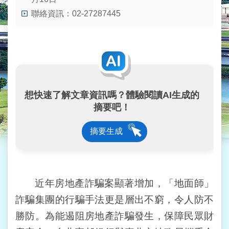
業
聯絡資訊：02-27287445
務
資
訊
線
上
服
務
想快速了解文章資訊嗎？體驗閱讀AI生成的
摘要吧！
民
意
摘要生成
交
流
相
關
近年房地產詐騙案顯著增加，「地面師」
網
詐騙集團的行騙手法更是層出不窮，令人防不
站
勝防。為能遏阻房地產詐騙發生，保障民眾財
網