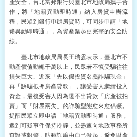
產安全，台北富邦銀行與臺北市地政局攜手合
站
作，將「地籍異動即時通」納入房貸申辦流
導
覽
程，民眾到銀行申辦房貸時，可同步申請「地
籍異動即時通」，為資產築起更完整的安全防
回
線。
首
頁
臺北市地政局局長王瑞雲表示，臺北市不
English
動產價值動輒千萬以上，民眾若不慎受騙往往
損失巨大。近來「先以假投資名義詐騙現金」
陳
情
再「誘騙抵押房產貸款」，讓受害人繼續投入
系
資金，最後受害人因為還不出貸款「房產被拍
統
賣」而「財屋兩失」的詐騙型態愈來愈猖獗。
常
提醒民眾立即申請「地籍異動即時通」服務，
見
遇到可疑事件保持冷靜，並盡速向地政事務所
問
答
查證或報警，防範詐騙由自己做起，避免財產