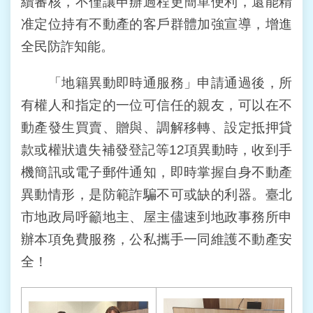
續審核，不僅讓申辦過程更簡單便利，還能精
宣
告
准定位持有不動產的客戶群體加強宣導，增進
全民防詐知能。
政
府
「地籍異動即時通服務」申請通過後，所
網
站
有權人和指定的一位可信任的親友，可以在不
開
放
動產發生買賣、贈與、調解移轉、設定抵押貸
資
款或權狀遺失補發登記等12項異動時，收到手
料
宣
機簡訊或電子郵件通知，即時掌握自身不動產
告
異動情形，是防範詐騙不可或缺的利器。臺北
市地政局呼籲地主、屋主儘速到地政事務所申
聯
絡
辦本項免費服務，公私攜手一同維護不動產安
我
全！
們
個