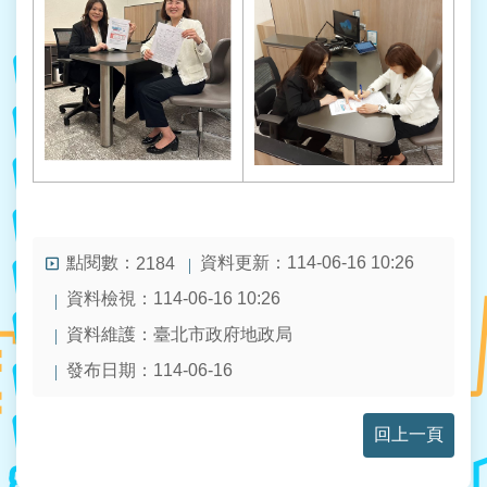
人
資
料
保
護
專
區
政
府
資
點閱數：
訊
資料更新：114-06-16 10:26
2184
公
資料檢視：114-06-16 10:26
開
資料維護：臺北市政府地政局
發布日期：114-06-16
回上一頁