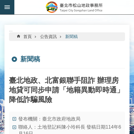
:::
跳到主要內容區塊
進
階
搜
:::
尋
首頁
公告資訊
新聞稿
新聞稿
機
關
臺北地政、北富銀聯手阻詐 辦理房
介
地貸可同步申請「地籍異動即時通」
紹
降低詐騙風險
公
告
資
發布機關：臺北市政府地政局
訊
聯絡人：土地登記科陳小玲科長 發稿日期114年6
月16日