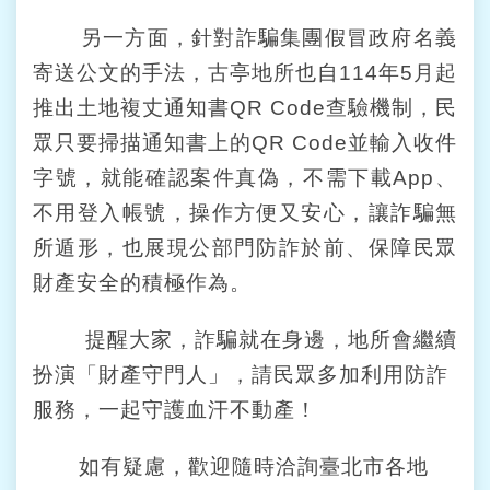
宣
告
另一方面，針對詐騙集團假冒政府名義
寄送公文的手法，古亭地所也自114年5月起
政
府
推出土地複丈通知書QR Code查驗機制，民
網
眾只要掃描通知書上的QR Code並輸入收件
站
開
字號，就能確認案件真偽，不需下載App、
放
不用登入帳號，操作方便又安心，讓詐騙無
資
料
所遁形，也展現公部門防詐於前、保障民眾
宣
財產安全的積極作為。
告
提醒大家，詐騙就在身邊，地所會繼續
聯
絡
扮演「財產守門人」，請民眾多加利用防詐
我
服務，一起守護血汗不動產！
們
如有疑慮，歡迎隨時洽詢臺北市各地
個