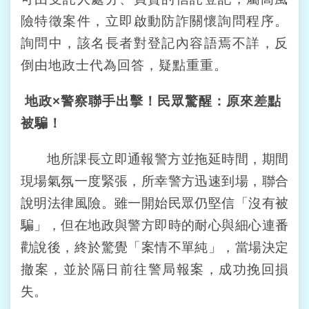
站
險特徵案件，立即啟動防詐關懷詢問程序。
導
詢問中，該名長者對登記內容語焉不詳，反
覽
倒由地政士代為回答，疑點重重。
回
首
地政×警察聯手出擊！民眾驚醒：原來差點
頁
被騙！
English
地所課長立即通報警方並拖延時間，期間
陳
現場氣氛一度緊張，所幸警方迅速到場，聯合
情
說明法律風險。雖一開始民眾仍堅信「沒有被
系
統
騙」，但在地政與警方即時的耐心與細心連番
勸說後，終於驚覺「案情不單純」，當場決定
常
撤案，並於隔日前往警局報案，成功挽回損
見
問
失。
答