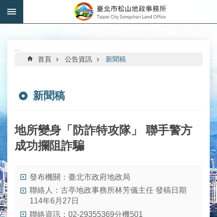
:::
跳到主要內容區塊
進
階
搜
:::
尋
首頁
公告資訊
新聞稿
新聞稿
機
關
地所變身「防詐特攻隊」 聯手警方
介
成功攔阻詐騙
紹
公
發布機關：臺北市政府地政局
告
資
聯絡人：古亭地政事務所林芳儀主任 發稿日期
訊
114年6月27日
聯絡資訊：02-29355369分機501