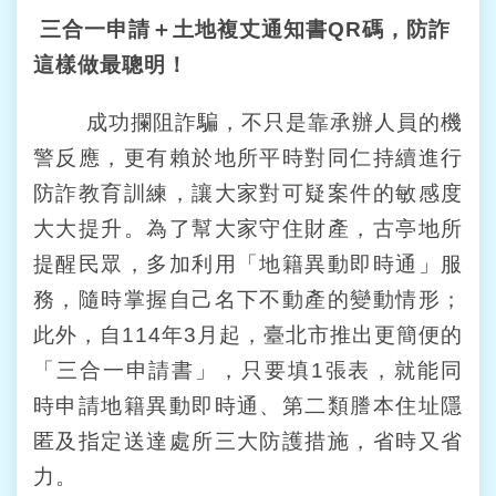
三合一申請＋土地複丈通知書QR碼，防詐
台
北
這樣做最聰明！
通
成功攔阻詐騙，不只是靠承辦人員的機
雙
警反應，更有賴於地所平時對同仁持續進行
語
詞
防詐教育訓練，讓大家對可疑案件的敏感度
彙
大大提升。為了幫大家守住財產，古亭地所
提醒民眾，多加利用「地籍異動即時通」服
隱
私
務，隨時掌握自己名下不動產的變動情形；
權
此外，自114年3月起，臺北市推出更簡便的
及
資
「三合一申請書」，只要填1張表，就能同
訊
時申請地籍異動即時通、第二類謄本住址隱
安
全
匿及指定送達處所三大防護措施，省時又省
政
力。
策