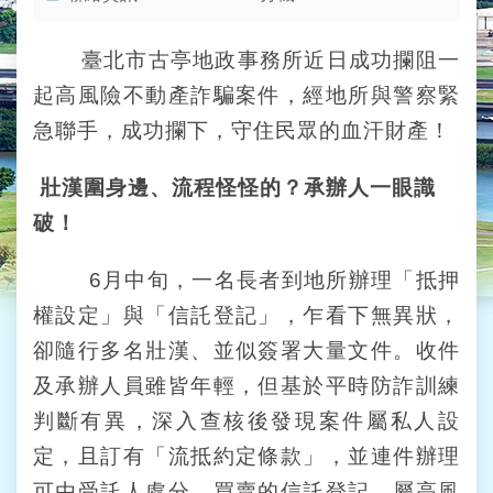
業
務
資
臺北市古亭地政事務所近日成功攔阻一
訊
起高風險不動產詐騙案件，經地所與警察緊
線
急聯手，成功攔下，守住民眾的血汗財產！
上
服
壯漢圍身邊、流程怪怪的？承辦人一眼識
務
破！
民
意
6月中旬，一名長者到地所辦理「抵押
交
權設定」與「信託登記」，乍看下無異狀，
流
卻隨行多名壯漢、並似簽署大量文件。收件
相
及承辦人員雖皆年輕，但基於平時防詐訓練
關
網
判斷有異，深入查核後發現案件屬私人設
站
定，且訂有「流抵約定條款」，並連件辦理
可由受託人處分、買賣的信託登記，屬高風
網