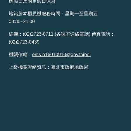
例假日及國定假日休息
站
導
地籍謄本櫃員機服務時間：星期一至星期五
覽
08:30~21:00
回
總機：(02)2723-0711
(各課室連絡電話)
傳真電話：
首
(02)2723-0439
頁
機關信箱：
ems-a16010910@gov.taipei
English
上級機關聯絡資訊：
臺北市政府地政局
陳
情
系
統
常
見
問
答