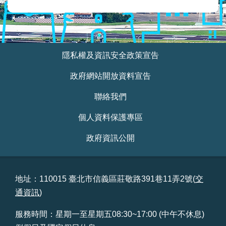
業
務
資
訊
:::
隱私權及資訊安全政策宣告
線
上
政府網站開放資料宣告
服
務
聯絡我們
民
個人資料保護專區
意
交
政府資訊公開
流
相
關
地址：110015 臺北市信義區莊敬路391巷11弄2號(
交
網
通資訊
)
站
服務時間：星期一至星期五08:30~17:00 (中午不休息)
網