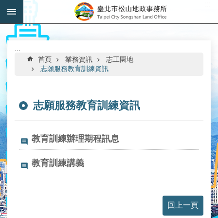
:::
跳到主要內容區塊
進
階
搜
:::
尋
首頁
業務資訊
志工園地
志願服務教育訓練資訊
志願服務教育訓練資訊
機
關
介
教育訓練辦理期程訊息
紹
教育訓練講義
公
告
資
訊
回上一頁