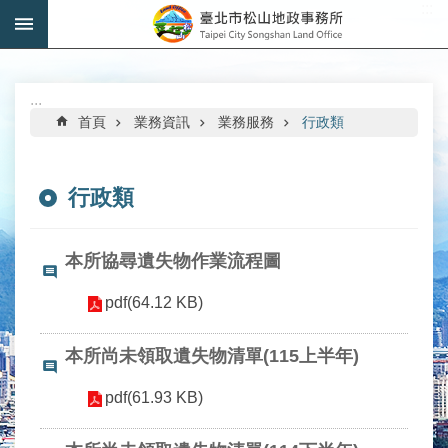
:::
跳到主要內容區塊
進
階
搜
:::
尋
首頁
業務資訊
業務服務
行政類
行政類
機
關
本所協尋遺失物作業流程圖
介
紹
pdf(64.12 KB)
公
本所尚未領取遺失物清單(115上半年)
告
資
pdf(61.93 KB)
訊