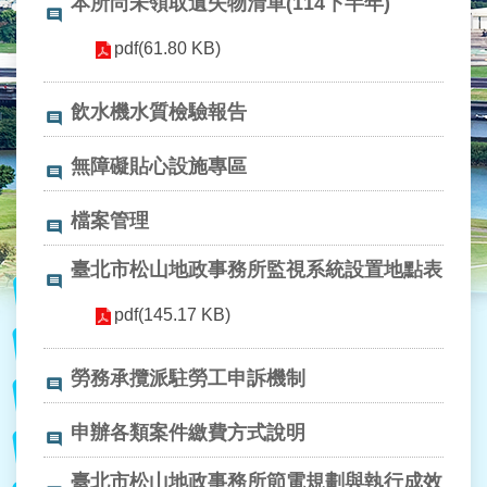
本所尚未領取遺失物清單(114下半年)
業
務
pdf(61.80 KB)
資
訊
飲水機水質檢驗報告
線
上
無障礙貼心設施專區
服
務
檔案管理
民
意
臺北市松山地政事務所監視系統設置地點表
交
流
pdf(145.17 KB)
相
勞務承攬派駐勞工申訴機制
關
網
站
申辦各類案件繳費方式說明
臺北市松山地政事務所節電規劃與執行成效
網