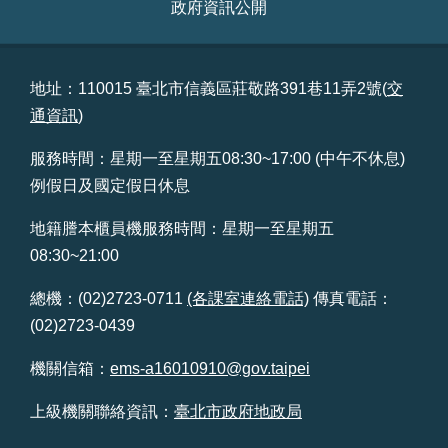
政府資訊公開
台
北
通
地址：110015 臺北市信義區莊敬路391巷11弄2號(
交
通資訊
)
雙
語
服務時間：星期一至星期五08:30~17:00 (中午不休息)
詞
例假日及國定假日休息
彙
地籍謄本櫃員機服務時間：星期一至星期五
隱
08:30~21:00
私
權
總機：(02)2723-0711
(各課室連絡電話)
傳真電話：
及
資
(02)2723-0439
訊
安
機關信箱：
ems-a16010910@gov.taipei
全
政
上級機關聯絡資訊：
臺北市政府地政局
策