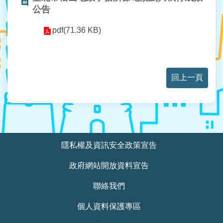
公告
站
導
pdf(71.36 KB)
覽
回
首
頁
回上一頁
English
陳
情
:::
隱私權及資訊安全政策宣告
系
統
政府網站開放資料宣告
常
聯絡我們
見
問
個人資料保護專區
答