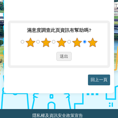
業
務
資
訊
滿意度調查
此頁資訊有幫助嗎?
線
上
服
務
民
意
交
流
回上一頁
相
關
網
站
:::
隱私權及資訊安全政策宣告
網