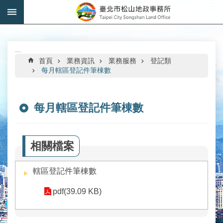
:::
跳到主要內容區塊
進
階
搜
:::
尋
首頁
業務資訊
業務服務
登記類
每月轄區登記件筆棟數
每月轄區登記件筆棟數
機
關
介
相關檔案
紹
轄區登記件筆棟數
公
告
pdf(39.09 KB)
資
訊