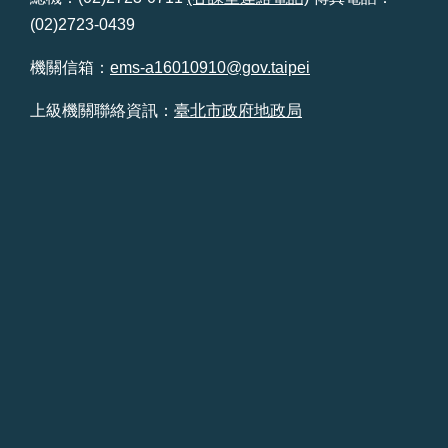
(02)2723-0439
台
北
機關信箱：
ems-a16010910@gov.taipei
通
上級機關聯絡資訊：
臺北市政府地政局
雙
語
詞
彙
隱
私
權
及
資
訊
安
全
政
策