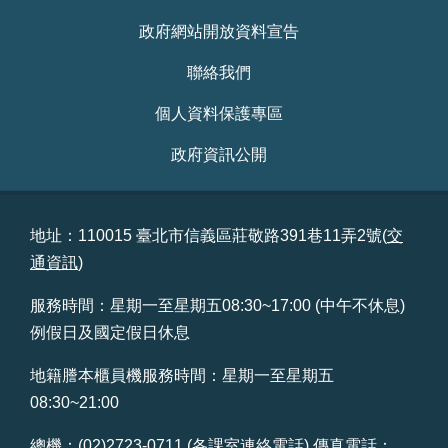
站
政府網站開放資料宣告
導
覽
聯絡我們
回
個人資料保護專區
首
頁
政府資訊公開
English
地址：110015 臺北市信義區莊敬路391巷11弄2號(
交
陳
通資訊
)
情
系
服務時間：星期一至星期五08:30~17:00 (中午不休息)
統
例假日及國定假日休息
常
地籍謄本櫃員機服務時間：星期一至星期五
見
08:30~21:00
問
答
總機：(02)2723-0711
(各課室連絡電話)
傳真電話：