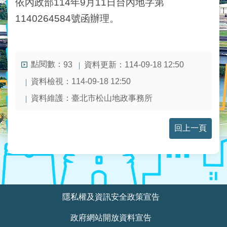
依內政部114年9月11日台內地字第
業
務
1140264584號函辦理。
資
訊
線
點閱數：
資料更新：114-09-18 12:50
93
上
服
資料檢視：114-09-18 12:50
務
資料維護：臺北市松山地政事務所
民
意
回上一頁
交
流
相
關
:::
網
隱私權及資訊安全政策宣告
站
政府網站開放資料宣告
網