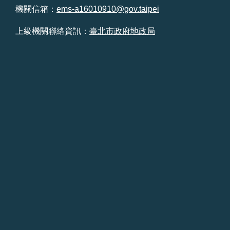
機關信箱：
ems-a16010910@gov.taipei
台
北
上級機關聯絡資訊：
臺北市政府地政局
通
雙
語
詞
彙
隱
私
權
及
資
訊
安
全
政
策