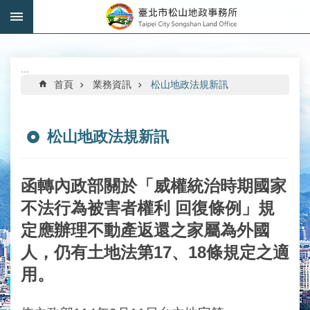
:::
跳到主要內容區塊
進
階
搜
:::
尋
首頁
業務資訊
松山地政法規新訊
松山地政法規新訊
機
關
函轉內政部關於「威權統治時期國家
介
不法行為被害者權利 回復條例」規
紹
定應辦理不動產返還之家屬為外國
公
人，仍有土地法第17、18條規定之適
告
資
用。
訊