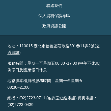
站
聯絡我們
導
覽
個人資料保護專區
政府資訊公開
回
首
頁
地址：110015 臺北市信義區莊敬路391巷11弄2號(
交
English
通資訊
)
陳
服務時間：星期一至星期五08:30~17:00 (中午不休息)
情
例假日及國定假日休息
系
統
地籍謄本櫃員機服務時間：星期一至星期五
08:30~21:00
常
見
總機：(02)2723-0711
(各課室連絡電話)
傳真電話：
問
(02)2723-0439
答