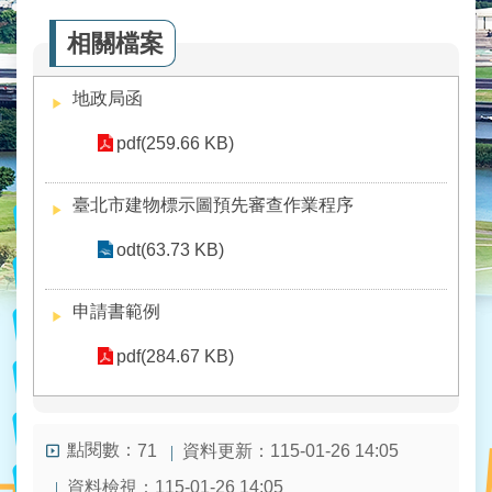
業
務
相關檔案
資
訊
地政局函
線
pdf(259.66 KB)
上
服
務
臺北市建物標示圖預先審查作業程序
民
odt(63.73 KB)
意
交
申請書範例
流
pdf(284.67 KB)
相
關
網
站
點閱數：
資料更新：115-01-26 14:05
71
資料檢視：115-01-26 14:05
網