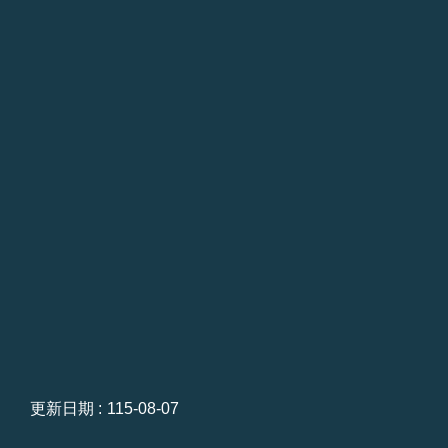
宣
告
政
府
網
站
開
放
資
料
宣
告
聯
絡
我
們
更新日期
115-08-07
個