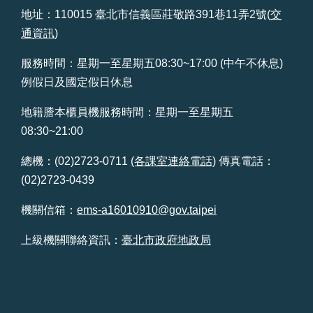
地址：110015 臺北市信義區莊敬路391巷11弄2號(
交
台
通資訊
)
北
通
服務時間：星期一至星期五08:30~17:00 (中午不休息)
例假日及國定假日休息
雙
語
地籍謄本櫃員機服務時間：星期一至星期五
詞
08:30~21:00
彙
總機：(02)2723-0711
(各課室連絡電話)
傳真電話：
隱
(02)2723-0439
私
權
機關信箱：
ems-a16010910@gov.taipei
及
資
上級機關聯絡資訊：
臺北市政府地政局
訊
安
全
政
策