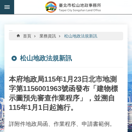
:::
跳到主要內容區塊
進
階
搜
:::
尋
首頁
業務資訊
松山地政法規新訊
松山地政法規新訊
機
關
本府地政局115年1月23日北市地測
介
字第1156001963號函發布「建物標
紹
示圖預先審查作業程序」，並溯自
公
115年1月1日起施行。
告
資
訊
詳附件地政局函、作業程序、申請書範例。