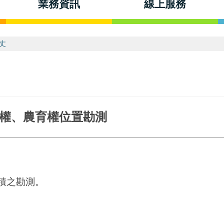
業務資訊
線上服務
丈
權、農育權位置勘測
積之勘測。