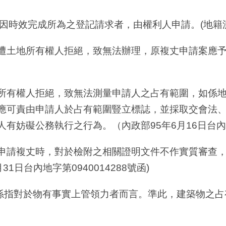
規定因時效完成所為之登記請求者，由權利人申請。(地籍測
土地所有權人拒絕，致無法辦理，原複丈申請案應予駁回。
所有權人拒絕，致無法測量申請人之占有範圍，如係
應可責由申請人於占有範圍豎立標誌，並採取交會法
妨礙公務執行之行為。（內政部95年6月16日台內地字
申請複丈時，對於檢附之相關證明文件不作實質審查
1日台內地字第0940014288號函)
係指對於物有事實上管領力者而言。準此，建築物之占