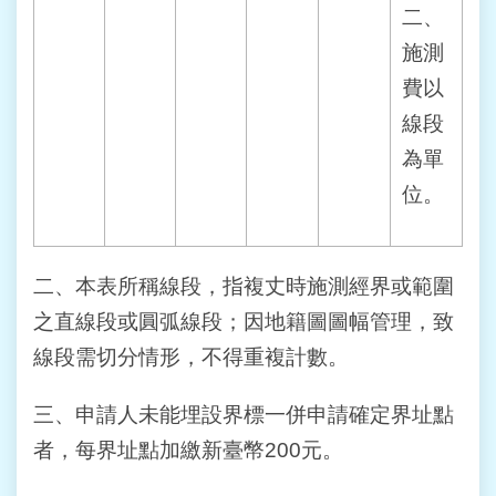
人
二、
資
料
施測
保
費以
護
專
線段
區
為單
位。
政
府
資
訊
二、本表所稱線段，指複丈時施測經界或範圍
公
開
之直線段或圓弧線段；因地籍圖圖幅管理，致
線段需切分情形，不得重複計數。
三、申請人未能埋設界標一併申請確定界址點
者，每界址點加繳新臺幣200元。