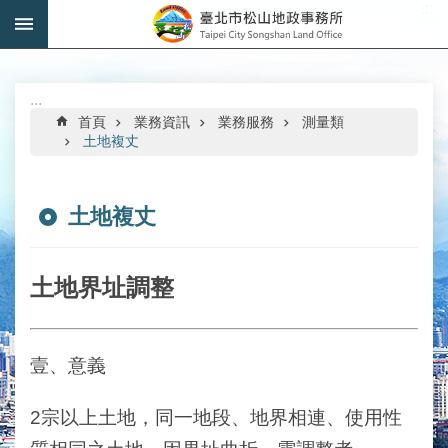
:::
跳到主要內容區塊
進
階
搜
:::
尋
首頁
業務資訊
業務服務
測量類
土地複丈
土地複丈
機
關
介
​土地界址調整
紹
公
壹、意義
告
資
訊
2宗以上土地，同一地段、地界相連、使用性