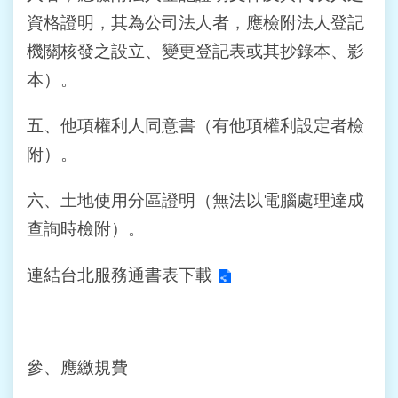
站
資格證明，其為公司法人者，應檢附法人登記
導
機關核發之設立、變更登記表或其抄錄本、影
覽
本）。
回
首
五、他項權利人同意書（有他項權利設定者檢
頁
附）。
English
六、土地使用分區證明（無法以電腦處理達成
陳
查詢時檢附）。
情
系
連結台北服務通書表下載
統
常
見
問
參、應繳規費
答