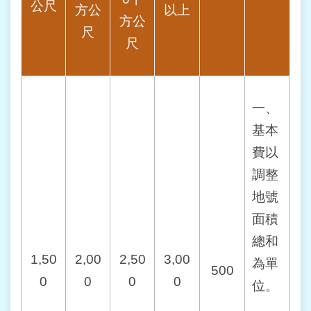
宣
公尺
方公
以上
告
方公
尺
尺
政
府
網
站
一、
開
放
基本
資
費以
料
宣
調整
告
地號
面積
聯
絡
總和
我
1,50
2,00
2,50
3,00
們
為單
500
0
0
0
0
位。
個