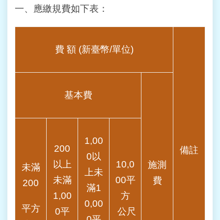
一、應繳規費如下表：
台
北
通
費 額 (新臺幣/單位)
雙
語
詞
彙
基本費
隱
私
權
1,00
200
及
備註
0以
資
以上
10,0
施測
未滿
訊
上未
未滿
00平
費
安
200
滿1
全
1,00
方
政
0,00
平方
0平
公尺
策
0平