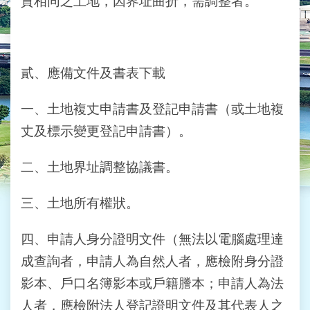
質相同之土地，因界址曲折，需調整者。
業
務
資
訊
貳、應備文件及書表下載
線
上
一、土地複丈申請書及登記申請書（或土地複
服
務
丈及標示變更登記申請書）。
民
二、土地界址調整協議書。
意
交
流
三、土地所有權狀。
相
四、申請人身分證明文件（無法以電腦處理達
關
網
成查詢者，申請人為自然人者，應檢附身分證
站
影本、戶口名簿影本或戶籍謄本；申請人為法
人者，應檢附法人登記證明文件及其代表人之
網