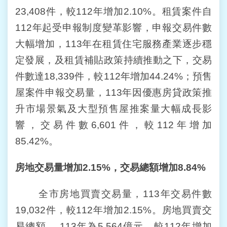
23,408件，較112年增加2.10%。租賃案件自
台
112年起受申報制度變革影響，申報交易件數
北
通
大幅增加，113年在租賃住宅服務產業逐步穩
定發展，及租賃補貼政策持續推動之下，交易
雙
語
件數達18,339件，較112年增加44.24%；預售
詞
屋案件申報交易量，113年因優惠房貸政策推
彙
升市場景氣及大型預售屋推案量大幅成長影
隱
響，交易件數6,601件，較112年增加
私
85.42%。
權
及
資
房地交易量增加
2.15%
，交易總額增加
8.84%
訊
安
全市房地買賣交易量，113年交易件數
全
政
19,032件，較112年增加2.15%。房地買賣交
策
易總額， 113年為5,564億元，較112年增加