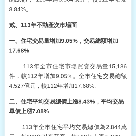
宣
告
8.84%。
政
貳、
113
年不動產次市場面
府
網
一、住宅交易量增加
9.05%
，交易總額增加
站
開
17.68%
放
資
113年全市住宅市場買賣交易量15,136
料
宣
件，較112年增加9.05%。全市住宅交易總額
告
4,527億元，較112年增加17.68%。
聯
二、住宅平均交易總價上漲
8.43%
，平均交易
絡
我
單價上漲
7.08%
們
113年全市住宅平均交易總價為2,844萬
個