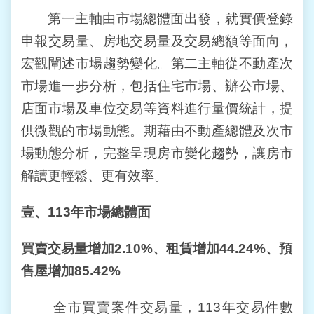
站
第一主軸由市場總體面出發，就實價登錄
導
申報交易量、房地交易量及交易總額等面向，
覽
宏觀闡述市場趨勢變化。第二主軸從不動產次
回
市場進一步分析，包括住宅市場、辦公市場、
首
店面市場及車位交易等資料進行量價統計，提
頁
供微觀的市場動態。期藉由不動產總體及次市
English
場動態分析，完整呈現房市變化趨勢，讓房市
解讀更輕鬆、更有效率。
陳
情
系
壹、
113
年市場總體面
統
買賣交易量增加
2.10%
、租賃增加
44.24%
、預
常
售屋增加
85.42%
見
問
答
全市買賣案件交易量，113年交易件數