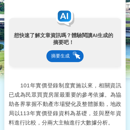
業
務
資
訊
線
想快速了解文章資訊嗎？體驗閱讀AI生成的
上
摘要吧！
服
務
摘要生成
民
意
交
流
101年實價登錄制度實施以來，相關資訊
已成為民眾買賣房屋最重要的參考依據。為協
相
關
助各界掌握不動產市場變化及整體脈動，地政
網
局以113年實價登錄資料為基礎，並與歷年資
站
料進行比較，分兩大主軸進行大數據分析。
網