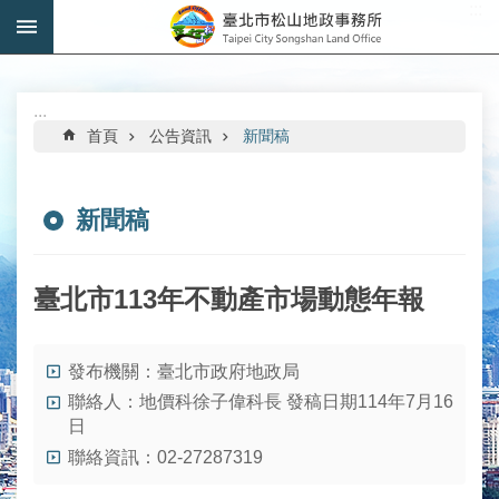
:::
跳到主要內容區塊
進
階
搜
:::
尋
首頁
公告資訊
新聞稿
新聞稿
機
關
臺北市113年不動產市場動態年報
介
紹
發布機關：臺北市政府地政局
公
聯絡人：地價科徐子偉科長 發稿日期114年7月16
告
日
資
訊
聯絡資訊：02-27287319