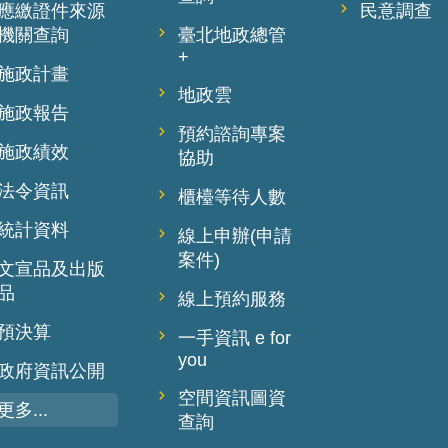
應繳證件來源
民意調查
機關查詢
臺北地政總管
+
施政計畫
地政雲
施政報告
預約諮詢專案
施政績效
協助
法令資訊
櫃檯等待人數
統計資料
線上申辦(申請
案件)
文宣品及出版
品
線上預約服務
預決算
一手資訊 e for
you
政府資訊公開
空間資訊圖資
更多...
查詢