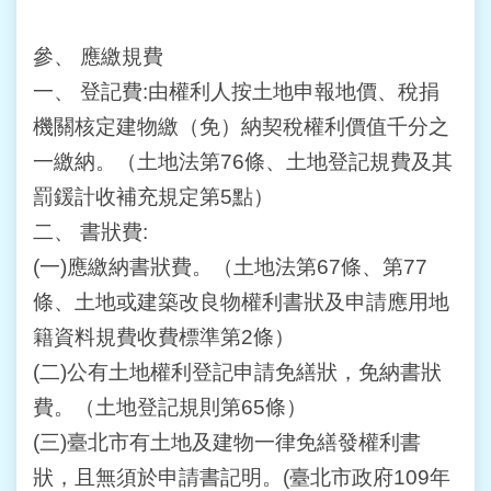
台
參、
應繳規費
北
通
一、
登記費:由權利人按土地申報地價、稅捐
機關核定建物繳（免）納契稅權利價值千分之
雙
一繳納。（土地法第76條、土地登記規費及其
語
詞
罰鍰計收補充規定第5點）
彙
二、
書狀費:
隱
(一)應繳納書狀費。（土地法第67條、第77
私
條、土地或建築改良物權利書狀及申請應用地
權
及
籍資料規費收費標準第2條）
資
(二)公有土地權利登記申請免繕狀，免納書狀
訊
安
費。（土地登記規則第65條）
全
(三)臺北市有土地及建物一律免繕發權利書
政
策
狀，且無須於申請書記明。(臺北市政府109年