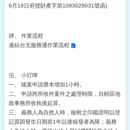
宣
9月18日府授財產字第1093029031號函)
告
政
府
網
肆、
作業流程
站
連結台北服務通作業流程
開
放
資
料
宣
伍、
小叮嚀
告
一、
隨案申請謄本增加1小時。
聯
二、
申請跨所收件案件之處理時限，自轄區地
絡
政事務所收執後起算。
我
們
三、
義務人為自然人時，檢附之印鑑證明以登
記原因發生日期前1年以後核發者為限；義務
個