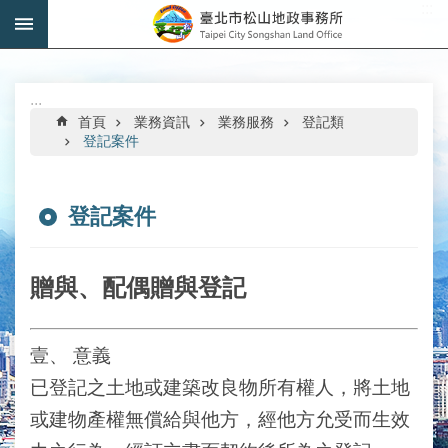
:::
跳到主要內容區塊
進
階
搜
:::
尋
首頁
業務資訊
業務服務
登記類
登記案件
登記案件
機
關
介
贈與、配偶贈與登記
紹
公
壹、
意義
告
已登記之土地或建築改良物所有權人，將土地
資
訊
或建物產權無償給與他方，經他方允受而生效