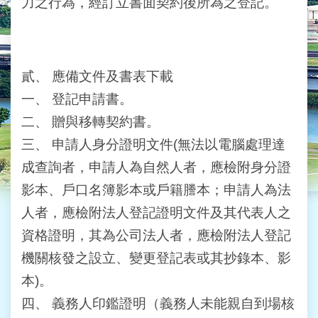
力之行為，經訂立書面契約後所為之登記。
業
務
資
訊
貳、
應備文件及書表下載
線
上
一、
登記申請書。
服
二、
贈與移轉契約書。
務
三、
申請人身分證明文件(無法以電腦處理達
民
成查詢者，申請人為自然人者，應檢附身分證
意
影本、戶口名簿影本或戶籍謄本；申請人為法
交
流
人者，應檢附法人登記證明文件及其代表人之
資格證明，其為公司法人者，應檢附法人登記
相
關
機關核發之設立、變更登記表或其抄錄本、影
網
本)。
站
四、
義務人印鑑證明（義務人未能親自到場核
網