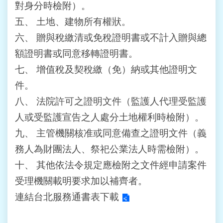
對身分時檢附）。
站
導
五、
土地、建物所有權狀。
覽
六、
贈與稅繳清或免稅證明書或不計入贈與總
額證明書或同意移轉證明書。
回
首
七、
增值稅及契稅繳（免）納或其他證明文
頁
件。
八、
法院許可之證明文件（監護人代理受監護
English
人或受監護宣告之人處分土地權利時檢附）。
陳
九、
主管機關核准或同意備查之證明文件（義
情
系
務人為財團法人、祭祀公業法人時需檢附）。
統
十、
其他依法令規定應檢附之文件經申請案件
受理機關載明要求加以補齊者。
常
見
連結台北服務通書表下載
問
答