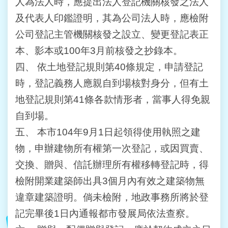
人為法人時，應提出法人登記機關核發之法人
人
資
及代表人印鑑證明，其為公司法人時，應檢附
料
保
公司登記主管機關核發之設立、變更登記表正
護
本、影本或100年3月前核發之抄錄本。
專
區
四、
依土地登記規則第40條規定，申請登記
時，登記義務人應親自到場核對身分，但有土
政
地登記規則第41條各款情形者，當事人得免親
府
資
自到場。
訊
五、
本市104年9月1日起領得使用執照之建
公
開
物，申辦建物所有權第一次登記，或因買賣、
交換、贈與、信託辦理所有權移轉登記時，得
檢附開業建築師出具3個月內有效之建築物無
違章建築證明。倘未檢附，地政事務所將於登
記完畢後1日內通報都市發展局依法查察。