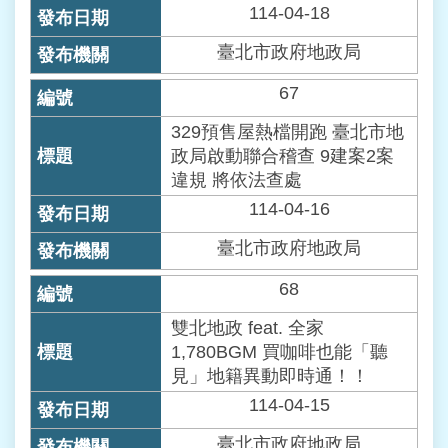
114-04-18
台
臺北市政府地政局
北
通
67
雙
329預售屋熱檔開跑 臺北市地
語
政局啟動聯合稽查 9建案2案
詞
違規 將依法查處
彙
114-04-16
隱
臺北市政府地政局
私
權
68
及
資
雙北地政 feat. 全家
訊
1,780BGM 買咖啡也能「聽
安
見」地籍異動即時通！！
全
114-04-15
政
策
臺北市政府地政局