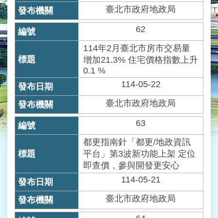
業
臺北市政府地政局
務
資
62
訊
114年2月臺北市房市交易量
線
增加21.3% 住宅價格指數上升
上
0.1 %
服
114-05-22
務
臺北市政府地政局
民
意
63
交
流
都更指南針「都更/地政資訊
平台」第3波新功能上架 定位
相
即查價，參與開發更安心
關
114-05-21
網
站
臺北市政府地政局
網