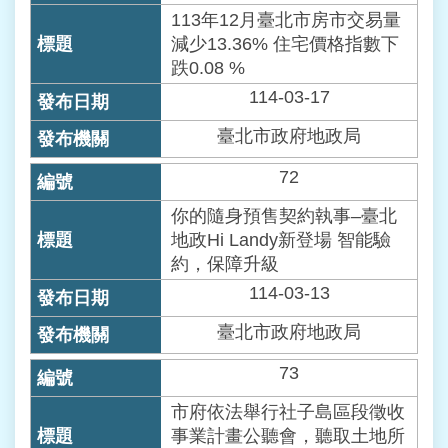
人
113年12月臺北市房市交易量
資
減少13.36% 住宅價格指數下
料
保
跌0.08 %
護
114-03-17
專
區
臺北市政府地政局
72
政
府
你的隨身預售契約執事–臺北
資
地政Hi Landy新登場 智能驗
訊
公
約，保障升級
開
114-03-13
臺北市政府地政局
73
市府依法舉行社子島區段徵收
事業計畫公聽會，聽取土地所