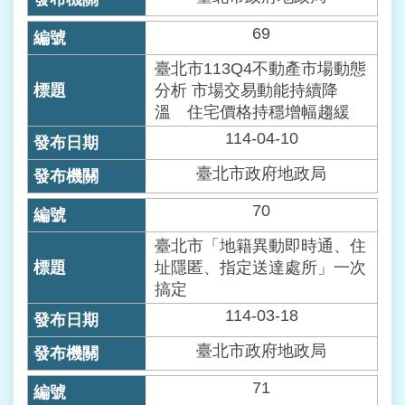
宣
告
69
政
臺北市113Q4不動產市場動態
府
分析 市場交易動能持續降
網
溫 住宅價格持穩增幅趨緩
站
114-04-10
開
放
臺北市政府地政局
資
料
70
宣
告
臺北市「地籍異動即時通、住
址隱匿、指定送達處所」一次
聯
搞定
絡
114-03-18
我
們
臺北市政府地政局
71
個