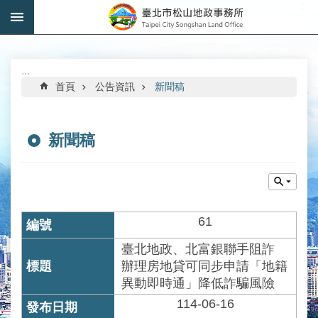
:::
跳到主要內容區塊
進
階
搜
:::
尋
首頁
公告資訊
新聞稿
新聞稿
機
關
介
紹
61
公
臺北地政、北富銀聯手阻詐
告
辦理房地貸可同步申請「地籍
資
異動即時通」降低詐騙風險
訊
114-06-16