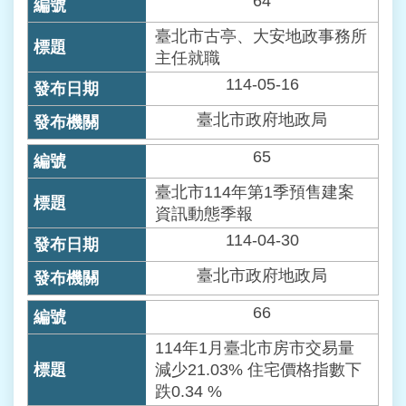
64
站
臺北市古亭、大安地政事務所
導
覽
主任就職
114-05-16
回
臺北市政府地政局
首
頁
65
English
臺北市114年第1季預售建案
資訊動態季報
陳
114-04-30
情
系
臺北市政府地政局
統
66
常
114年1月臺北市房市交易量
見
減少21.03% 住宅價格指數下
問
答
跌0.34 %