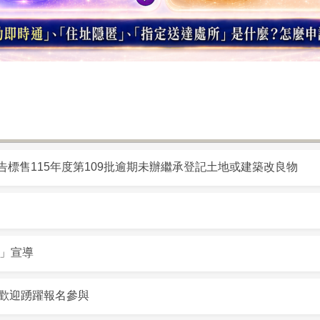
標售115年度第109批逾期未辦繼承登記土地或建築改良物
習」宣導
」歡迎踴躍報名參與